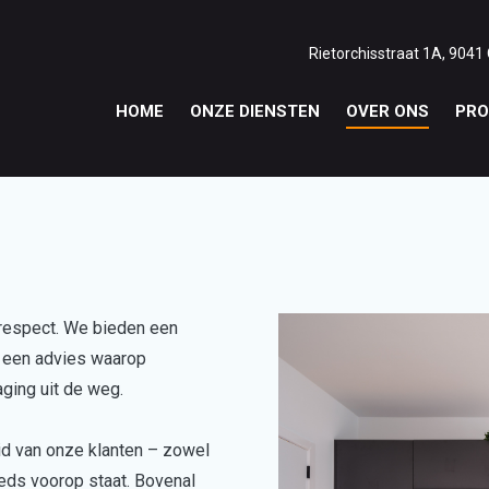
Rietorchisstraat 1A, 9041
HOME
ONZE DIENSTEN
OVER ONS
PRO
respect. We bieden een
k een advies waarop
ging uit de weg.
id van onze klanten – zowel
eds voorop staat. Bovenal