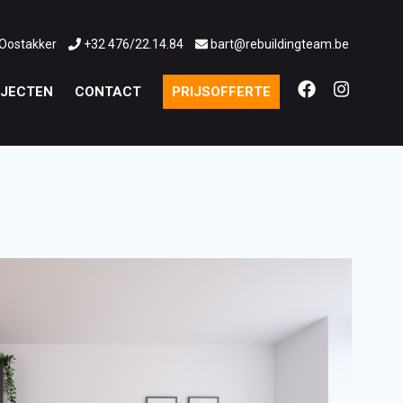
 Oostakker
+32 476/22.14.84
bart@rebuildingteam.be
JECTEN
CONTACT
PRIJSOFFERTE